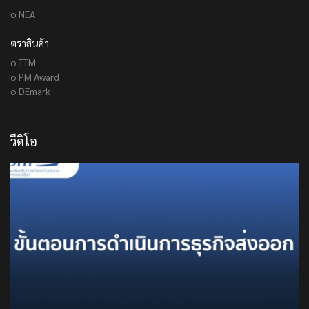
o NEA
ตราสินค้า
o TTM
o PM Award
o DEmark
วีดิโอ