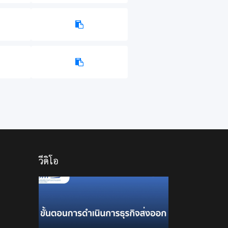
วีดิโอ