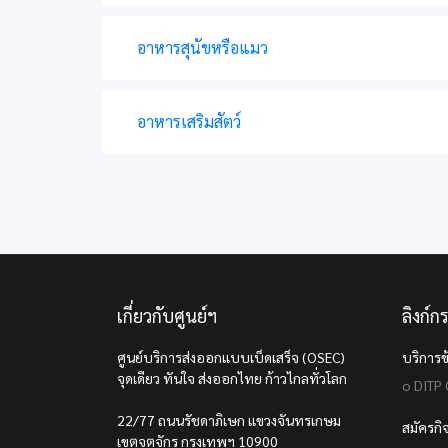
อาหารสุนัขหรือแมว
อาหารเสริมสัตว์
เกี่ยวกับศูนย์ฯ
ลิงก์กร
ศูนย์บริการส่งออกแบบเบ็ดเสร็จ (OSEC)
บริการข
จุดเดียว ทันใจ ส่งออกไทย ก้าวไกลทั่วโลก
o DITP
22/77 ถนนรัชดาภิเษก แขวงจันทรเกษม
สมัครก
เขตจตุจักร กรุงเทพฯ 10900