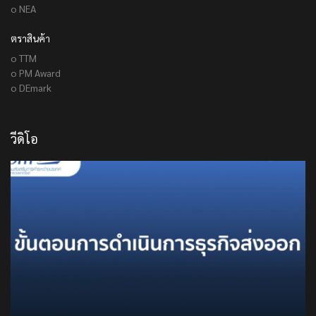
o NEA
ตราสินค้า
o TTM
o PM Award
o DEmark
วีดิโอ